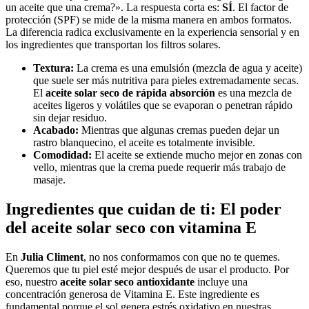
un aceite que una crema?». La respuesta corta es:
SÍ
. El factor de
protección (SPF) se mide de la misma manera en ambos formatos.
La diferencia radica exclusivamente en la experiencia sensorial y en
los ingredientes que transportan los filtros solares.
Textura:
La crema es una emulsión (mezcla de agua y aceite)
que suele ser más nutritiva para pieles extremadamente secas.
El
aceite solar seco de rápida absorción
es una mezcla de
aceites ligeros y volátiles que se evaporan o penetran rápido
sin dejar residuo.
Acabado:
Mientras que algunas cremas pueden dejar un
rastro blanquecino, el aceite es totalmente invisible.
Comodidad:
El aceite se extiende mucho mejor en zonas con
vello, mientras que la crema puede requerir más trabajo de
masaje.
Ingredientes que cuidan de ti: El poder
del aceite solar seco con vitamina E
En
Julia Climent
, no nos conformamos con que no te quemes.
Queremos que tu piel esté mejor después de usar el producto. Por
eso, nuestro
aceite solar seco antioxidante
incluye una
concentración generosa de Vitamina E. Este ingrediente es
fundamental porque el sol genera estrés oxidativo en nuestras