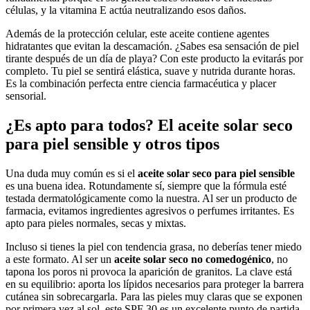
células, y la vitamina E actúa neutralizando esos daños.
Además de la protección celular, este aceite contiene agentes
hidratantes que evitan la descamación. ¿Sabes esa sensación de piel
tirante después de un día de playa? Con este producto la evitarás por
completo. Tu piel se sentirá elástica, suave y nutrida durante horas.
Es la combinación perfecta entre ciencia farmacéutica y placer
sensorial.
¿Es apto para todos? El aceite solar seco
para piel sensible y otros tipos
Una duda muy común es si el
aceite solar seco para piel sensible
es una buena idea. Rotundamente sí, siempre que la fórmula esté
testada dermatológicamente como la nuestra. Al ser un producto de
farmacia, evitamos ingredientes agresivos o perfumes irritantes. Es
apto para pieles normales, secas y mixtas.
Incluso si tienes la piel con tendencia grasa, no deberías tener miedo
a este formato. Al ser un
aceite solar seco no comedogénico
, no
tapona los poros ni provoca la aparición de granitos. La clave está
en su equilibrio: aporta los lípidos necesarios para proteger la barrera
cutánea sin sobrecargarla. Para las pieles muy claras que se exponen
por primera vez al sol, este SPF 30 es un excelente punto de partida,