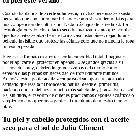
tu piel este verano?
Cuando hablamos de
aceite solar seco
, muchas personas se asustan
pensando que van a terminar brillando como si estuvieran listas para
una competición de culturismo. Nada más lejos de la realidad. La
tecnología «dry touch» o tacto seco ha avanzado tanto que permite
que los aceites se absorban de forma casi instantánea, dejando una
película invisible que protege las células pero que no mancha la ropa
ni resulta pesada.
Elegir este formato es apostar por la comodidad total. Imagínate
poder aplicarte el protector en apenas 30 segundos gracias a su
sistema de spray, cubriendo grandes zonas del cuerpo como la
espalda o las piernas sin necesidad de frotar durante minutos.
Además, este tipo de
aceite seco para el sol
aporta un acabado
satinado que resalta tu bronceado natural desde el primer día,
haciendo que tu piel luzca mucho más saludable y jugosa bajo el sol.
Es, sin duda, el favorito de quienes practicamos deportes acuáticos o
simplemente no queremos perder ni un minuto de nuestro tiempo
libre.
Tu piel y cabello protegidos con el aceite
seco para el sol de Julia Climent