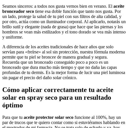
Seamos sinceros: a todos nos gusta vernos bien en verano. El
aceite
bronceador seco
tiene esa doble función que tanto nos gusta. Por
un lado, protege la salud de tu piel con sus filtros de alta calidad, y
por otro, actúa como un iluminador corporal. Al aplicarlo, notarás un
brillo sutil y elegante (nada de grasa) que hace que las piernas y los
hombros se vean más estilizados y el tono dorado se vea más intenso
y uniforme.
A diferencia de los aceites tradicionales de hace años que solo
servían para «freírse» al sol sin protección, nuestra fórmula moderna
permite que tu piel se broncee de manera gradual y segura.
Recuerda que un bronceado conseguido poco a poco es un
bronceado que dura mucho más tiempo y que no daña las capas
profundas de tu dermis. Es la mejor forma de lucir una piel luminosa
sin pagar el precio del daño solar crónico.
Cómo aplicar correctamente tu aceite
solar en spray seco para un resultado
óptimo
Para que tu
aceite protector solar seco
funcione al 100%, hay un
par de trucos que te quiero contar como si estuviéramos hablando en
el mostrador de mi farmacia. No se trata solo de echarlo y ya, hay