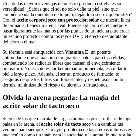
Una de las mayores ventajas de nuestro producto estrella es su
versatilidad. ¿Sabías que el sol no solo daña tu piel, sino que
también oxida la queratina de tu pelo, dejándolo seco y quebradizo?
Con el
aceite corporal seco con protección solar
de nuestra línea
de farmacia, tienes un 2 en 1 real. Puedes aplicarlo en el cuerpo y
pasar ligeramente las manos por las puntas de tu melena para crear
un escudo protector contra los rayos UV y el efecto deshidratante
del cloro o el mar.
Su fórmula está enriquecida con
Vitamina E
, un potente
antioxidante que actúa como un guardaespaldas para tus células,
combatiendo los radicales libres que causan el envejecimiento
prematuro. No es solo evitar la quemadura inmediata; es cuidar tu
piel a largo plazo. Además, al ser un producto de farmacia, te
aseguras de que los filtros son fotoestables y respetuosos con tu
dermis, minimizando el riesgo de alergias o irritaciones.
Olvida la arena pegada: La magia del
aceite solar de tacto seco
Si eres de los que disfruta de largas caminatas por la orilla o de jugar
palas en la arena, el
aceite solar de tacto seco
va a cambiar tus
veranos para siempre. El mayor problema de las cremas untuosas es
que actúan como un imán para la suciedad y la arena, lo que resulta