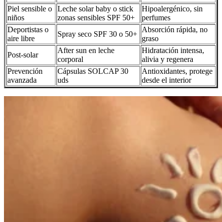
Piel sensible o
Leche solar baby o stick
Hipoalergénico, sin
niños
zonas sensibles SPF 50+
perfumes
Deportistas o
Absorción rápida, no
Spray seco SPF 30 o 50+
aire libre
graso
After sun en leche
Hidratación intensa,
Post-solar
corporal
alivia y regenera
Prevención
Cápsulas SOLCAP 30
Antioxidantes, protege
avanzada
uds
desde el interior