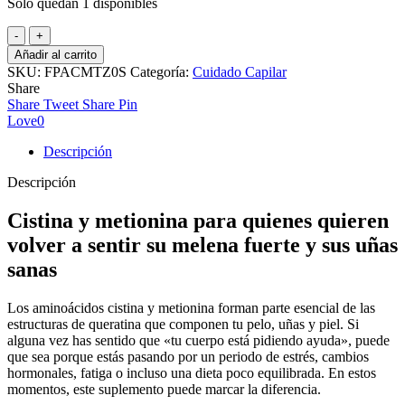
Solo quedan 1 disponibles
Cistina
y
Añadir al carrito
Metionina
SKU:
FPACMTZ0S
Categoría:
Cuidado Capilar
120
Share
caps
Share
Tweet
Share
Pin
cantidad
Love
0
Descripción
Descripción
Cistina y metionina para quienes quieren
volver a sentir su melena fuerte y sus uñas
sanas
Los aminoácidos cistina y metionina forman parte esencial de las
estructuras de queratina que componen tu pelo, uñas y piel. Si
alguna vez has sentido que «tu cuerpo está pidiendo ayuda», puede
que sea porque estás pasando por un periodo de estrés, cambios
hormonales, fatiga o incluso una dieta poco equilibrada. En estos
momentos, este suplemento puede marcar la diferencia.