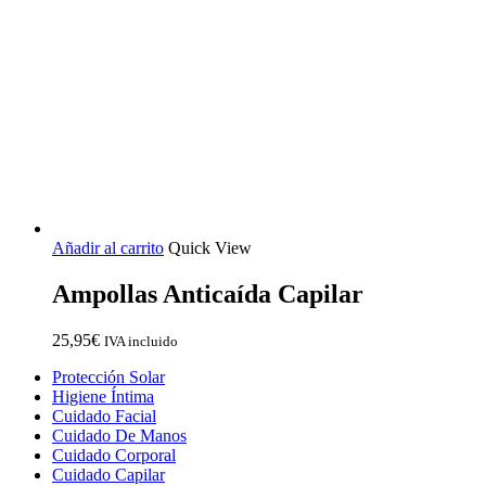
Añadir al carrito
Quick View
Ampollas Anticaída Capilar
25,95
€
IVA incluido
Close
Protección Solar
Menu
Higiene Íntima
Cuidado Facial
Cuidado De Manos
Cuidado Corporal
Cuidado Capilar