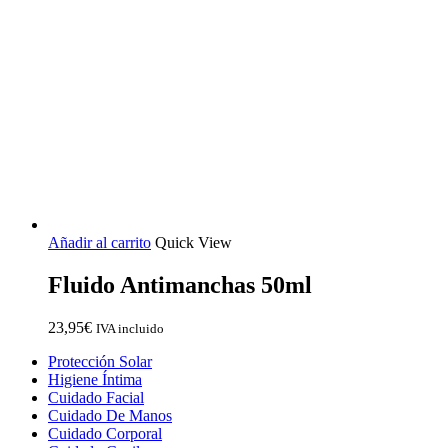
Añadir al carrito
Quick View
Fluido Antimanchas 50ml
23,95
€
IVA incluido
Close
Protección Solar
Menu
Higiene Íntima
Cuidado Facial
Cuidado De Manos
Cuidado Corporal